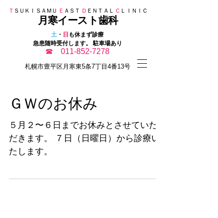
Ｔ
ＳＵＫＩＳＡＭＵ
Ｅ
ＡＳＴ
Ｄ
ＥＮＴＡＬ
Ｃ
ＬＩＮＩＣ
月寒イースト歯科
​
土
・
日
も休まず診療
急患随時受付します。 駐車場あり
☎ 011-852-7278
​札幌市豊平区月寒東5条7丁目4番13号
ＧＷのお休み
５月２〜６日までお休みとさせていた
だきます。 ７日（日曜日）から診療い
たします。