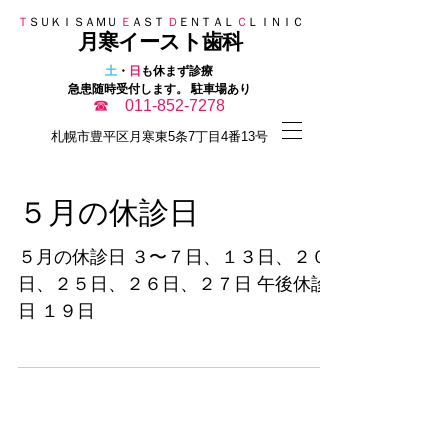
Ｔ
ＳＵＫＩＳＡＭＵ
Ｅ
ＡＳＴ
Ｄ
ＥＮＴＡＬ
Ｃ
ＬＩＮＩＣ
月寒イースト歯科
​
土
・
日
も休まず診療
急患随時受付します。 駐車場あり
☎ 011-852-7278
​札幌市豊平区月寒東5条7丁目4番13号
５月の休診日
５月の休診日 ３〜７日、１３日、２０
日、２５日、２６日、２７日 午後休診
日 １９日