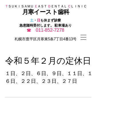
Ｔ
ＳＵＫＩＳＡＭＵ
Ｅ
ＡＳＴ
Ｄ
ＥＮＴＡＬ
Ｃ
ＬＩＮＩＣ
月寒イースト歯科
​
土
・
日
も休まず診療
急患随時受付します。 駐車場あり
☎ 011-852-7278
​札幌市豊平区月寒東5条7丁目4番13号
令和５年２月の定休日
１日、２日、６日、９日、１１日、１
６日、２２日、２３日、２７日