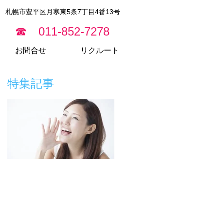
​札幌市豊平区月寒東5条7丁目4番13号
☎ 011-852-7278
お問合せ
リクルート
特集記事
月寒イースト歯科の
口臭予防