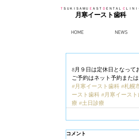
Ｔ
ＳＵＫＩＳＡＭＵ
Ｅ
ＡＳＴ
Ｄ
ＥＮＴＡＬ
Ｃ
ＬＩＮＩ
月寒イースト歯科
HOME
NEWS
明日
8月９日は定休日となって
ご予約はネット予約または
#月寒イースト歯科
#札幌
ースト歯科
#月寒イース
療
#土日診療
コメント