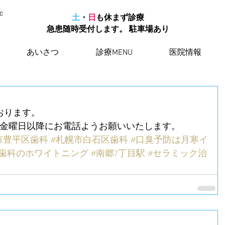
Ｃ
​
土
・
日
も休まず診療
急患随時受付します。 駐車場あり
あいさつ
診療MENU
医院情報
おります。
金曜日以降にお電話ようお願いいたします。
市豊平区歯科
#札幌市白石区歯科
#口臭予防は月寒イ
ト歯科のホワイトニング
#南郷7丁目駅
#セラミック治